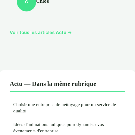
Chloé
C
Voir tous les articles Actu →
Actu — Dans la même rubrique
Choisir une entreprise de nettoyage pour un service de
qualité
Idées d'animations ludiques pour dynamiser vos
événements d'entreprise