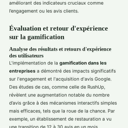
améliorant des indicateurs cruciaux comme
l’engagement ou les avis clients.
Évaluation et retour d'expérience
sur la gamification
Analyse des résultats et retours d'expérience
des utilisateurs
L'implémentation de la
gamification dans les
entreprises
a démontré des impacts significatifs
sur l'engagement et l'acquisition d'avis Google.
Des études de cas, comme celle de RushUp,
révèlent une augmentation notable du nombre
d’avis grâce à des mécanismes interactifs simples
mais efficaces, tels que la roue de la chance. Par
exemple, un établissement de restauration a vu
une transition de 12 à 30 avis en un mois